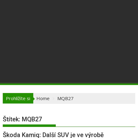
Prohlížíte si
Home
MQB27
Štítek:
MQB27
Škoda Kamiq: Další SUV je ve výrobě