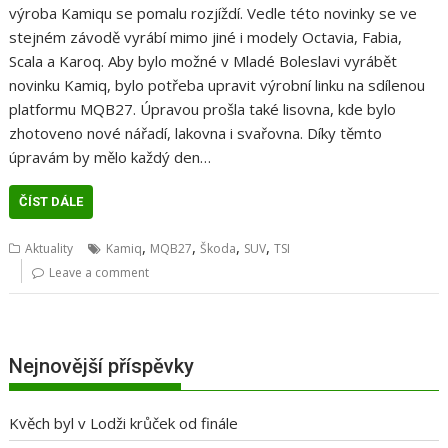
výroba Kamiqu se pomalu rozjíždí. Vedle této novinky se ve
stejném závodě vyrábí mimo jiné i modely Octavia, Fabia,
Scala a Karoq. Aby bylo možné v Mladé Boleslavi vyrábět
novinku Kamiq, bylo potřeba upravit výrobní linku na sdílenou
platformu MQB27. Úpravou prošla také lisovna, kde bylo
zhotoveno nové nářadí, lakovna i svařovna. Díky těmto
úpravám by mělo každý den…
ČÍST DÁLE
,
,
,
,
Aktuality
Kamiq
MQB27
Škoda
SUV
TSI
Leave a comment
Nejnovější příspěvky
Kvěch byl v Lodži krůček od finále