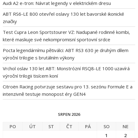
Audi A2 e-tron: Návrat legendy v elektrickém dresu
ABT RS6-LE 800 otevřel oslavy 130 let bavorské ikonické
značky
Test Cupra Leon Sportstourer VZ: Nadupané rodinné kombi,
které maskuje své nekompromisní sportovní srdce
Pocta legendárnímu pětiválci: ABT RS3 630 je druhým dílem
výroční trilogie s brutálním výkony
Vrchol oslav 130 let ABT: Monstrózní RSQ8-LE 1000 uzavírá
výroční trilogii tisícem koní
Citroën Racing potvrzuje sestavu pro 13. sezónu Formule E a
intenzivně testuje monopost éry GEN4
SRPEN 2026
PO
ÚT
ST
ČT
PÁ
SO
NE
1
2