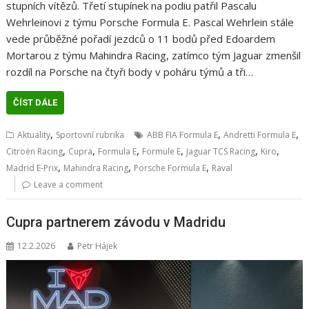
stupních vítězů. Třetí stupínek na podiu patřil Pascalu
Wehrleinovi z týmu Porsche Formula E. Pascal Wehrlein stále
vede průběžné pořadí jezdců o 11 bodů před Edoardem
Mortarou z týmu Mahindra Racing, zatímco tým Jaguar zmenšil
rozdíl na Porsche na čtyři body v poháru týmů a tři…
ČÍST DÁLE
,
,
,
Aktuality
Sportovní rubrika
ABB FIA Formula E
Andretti Formula E
,
,
,
,
,
,
Citroën Racing
Cupra
Formula E
Formule E
Jaguar TCS Racing
Kiro
,
,
,
Madrid E‑Prix
Mahindra Racing
Porsche Formula E
Raval
Leave a comment
Cupra partnerem závodu v Madridu
12.2.2026
Petr Hájek