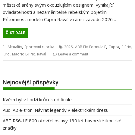
městské arény svým okouzlujícím designem, vynikající
ovladatelností a nezaměnitelně rebelským pojetím.
Přítomnost modelu Cupra Raval v rámci závodu 2026…
ČÍST DÁLE
,
,
,
,
,
Aktuality
Sportovní rubrika
2026
ABB FIA Formula E
Cupra
E-Prix
,
,
Kiro
Madrid E‑Prix
Raval
Leave a comment
Nejnovější příspěvky
Kvěch byl v Lodži krůček od finále
Audi A2 e-tron: Návrat legendy v elektrickém dresu
ABT RS6-LE 800 otevřel oslavy 130 let bavorské ikonické
značky