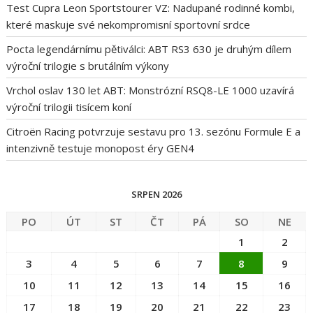
Test Cupra Leon Sportstourer VZ: Nadupané rodinné kombi,
které maskuje své nekompromisní sportovní srdce
Pocta legendárnímu pětiválci: ABT RS3 630 je druhým dílem
výroční trilogie s brutálním výkony
Vrchol oslav 130 let ABT: Monstrózní RSQ8-LE 1000 uzavírá
výroční trilogii tisícem koní
Citroën Racing potvrzuje sestavu pro 13. sezónu Formule E a
intenzivně testuje monopost éry GEN4
SRPEN 2026
PO
ÚT
ST
ČT
PÁ
SO
NE
1
2
3
4
5
6
7
8
9
10
11
12
13
14
15
16
17
18
19
20
21
22
23