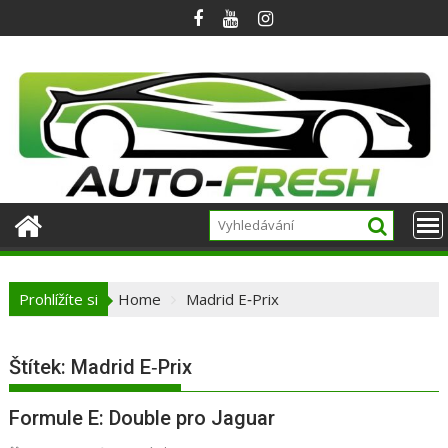
Skip
to
content
Prohlížíte si
Home
Madrid E‑Prix
Štítek:
Madrid E‑Prix
Formule E: Double pro Jaguar