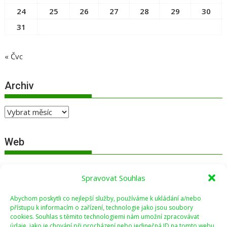
24
25
26
27
28
29
30
31
« Čvc
Archiv
Archiv
Web
Přihlásit se
Spravovat Souhlas
Zdroj kanálů (příspěvky)
Abychom poskytli co nejlepší služby, používáme k ukládání a/nebo
Kanál komentářů
přístupu k informacím o zařízení, technologie jako jsou soubory
cookies. Souhlas s těmito technologiemi nám umožní zpracovávat
Česká lokalizace
údaje, jako je chování při procházení nebo jedinečná ID na tomto webu.