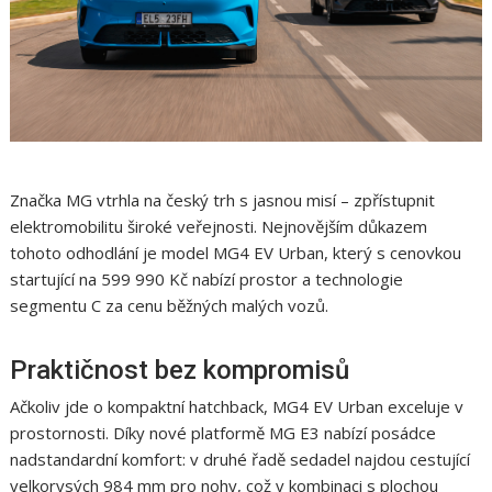
Značka MG vtrhla na český trh s jasnou misí – zpřístupnit
elektromobilitu široké veřejnosti. Nejnovějším důkazem
tohoto odhodlání je model MG4 EV Urban, který s cenovkou
startující na 599 990 Kč nabízí prostor a technologie
segmentu C za cenu běžných malých vozů.
Praktičnost bez kompromisů
Ačkoliv jde o kompaktní hatchback, MG4 EV Urban exceluje v
prostornosti. Díky nové platformě MG E3 nabízí posádce
nadstandardní komfort: v druhé řadě sedadel najdou cestující
velkorysých 984 mm pro nohy, což v kombinaci s plochou