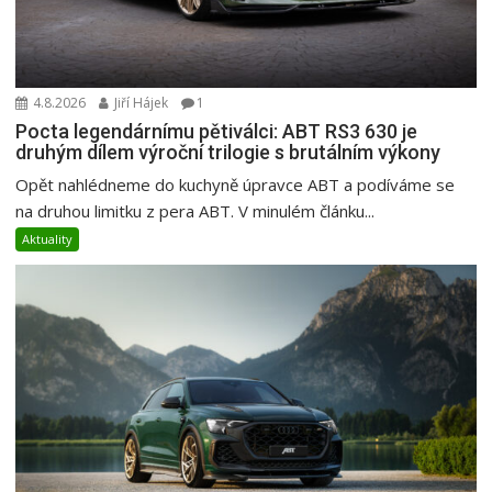
4.8.2026
Jiří Hájek
1
Pocta legendárnímu pětiválci: ABT RS3 630 je
druhým dílem výroční trilogie s brutálním výkony
Opět nahlédneme do kuchyně úpravce ABT a podíváme se
na druhou limitku z pera ABT. V minulém článku...
Aktuality