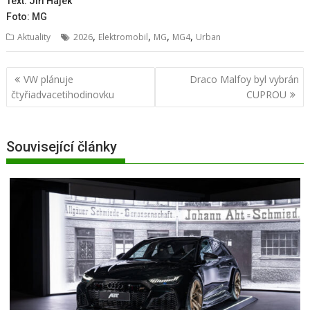
Text: Jiří Hájek
Foto: MG
,
,
,
,
Aktuality
2026
Elektromobil
MG
MG4
Urban
Navigace
VW plánuje
Draco Malfoy byl vybrán
pro
čtyřiadvacetihodinovku
CUPROU
příspěvek
Související články