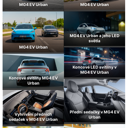
MG4 EV Urban
MG4 EV Urban
MG4 EV Urban a jeho LED
světla
MG4 EV Urban
Koncové LED svítilny v
MG4 EV Urban
Koncové svítilny MG4 EV
Urban
Přední sedačky v MG4 EV
Vyhřívání předních
Urban
sedaček v MG4 EV Urban