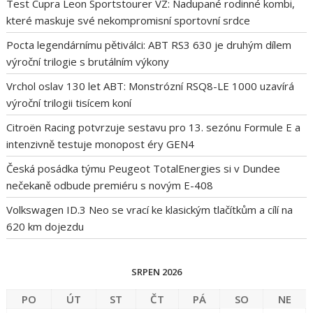
Test Cupra Leon Sportstourer VZ: Nadupané rodinné kombi,
které maskuje své nekompromisní sportovní srdce
Pocta legendárnímu pětiválci: ABT RS3 630 je druhým dílem
výroční trilogie s brutálním výkony
Vrchol oslav 130 let ABT: Monstrózní RSQ8-LE 1000 uzavírá
výroční trilogii tisícem koní
Citroën Racing potvrzuje sestavu pro 13. sezónu Formule E a
intenzivně testuje monopost éry GEN4
Česká posádka týmu Peugeot TotalEnergies si v Dundee
nečekaně odbude premiéru s novým E-408
Volkswagen ID.3 Neo se vrací ke klasickým tlačítkům a cílí na
620 km dojezdu
SRPEN 2026
PO
ÚT
ST
ČT
PÁ
SO
NE