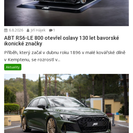
6.8.2026
Jiří Hájek
1
ABT RS6-LE 800 otevřel oslavy 130 let bavorské
ikonické značky
Příběh, který začal v dubnu roku 1896 v malé kovářské dílně
v Kemptenu, se rozrostl v...
Aktuality