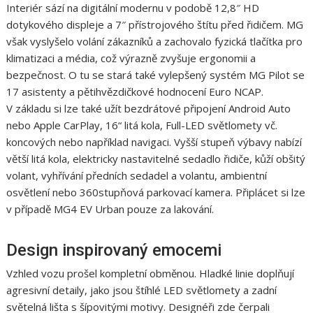
Interiér sází na digitální modernu v podobě 12,8″ HD
dotykového displeje a 7″ přístrojového štítu před řidičem. MG
však vyslyšelo volání zákazníků a zachovalo fyzická tlačítka pro
klimatizaci a média, což výrazně zvyšuje ergonomii a
bezpečnost. O tu se stará také vylepšený systém MG Pilot se
17 asistenty a pětihvězdičkové hodnocení Euro NCAP.
V základu si lze také užít bezdrátové připojení Android Auto
nebo Apple CarPlay, 16“ litá kola, Full-LED světlomety vč.
koncových nebo například navigaci. Vyšší stupeň výbavy nabízí
větší litá kola, elektricky nastavitelné sedadlo řidiče, kůží obšitý
volant, vyhřívání předních sedadel a volantu, ambientní
osvětlení nebo 360stupňová parkovací kamera. Připlácet si lze
v případě MG4 EV Urban pouze za lakování.
Design inspirovaný emocemi
Vzhled vozu prošel kompletní obměnou. Hladké linie doplňují
agresivní detaily, jako jsou štíhlé LED světlomety a zadní
světelná lišta s šípovitými motivy. Designéři zde čerpali