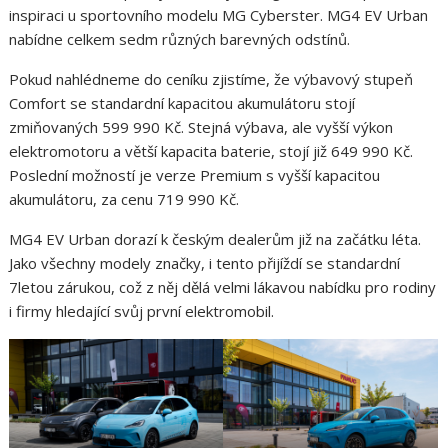
inspiraci u sportovního modelu MG Cyberster. MG4 EV Urban
nabídne celkem sedm různých barevných odstínů.
Pokud nahlédneme do ceníku zjistíme, že výbavový stupeň
Comfort se standardní kapacitou akumulátoru stojí
zmiňovaných 599 990 Kč. Stejná výbava, ale vyšší výkon
elektromotoru a větší kapacita baterie, stojí již 649 990 Kč.
Poslední možností je verze Premium s vyšší kapacitou
akumulátoru, za cenu 719 990 Kč.
MG4 EV Urban dorazí k českým dealerům již na začátku léta.
Jako všechny modely značky, i tento přijíždí se standardní
7letou zárukou, což z něj dělá velmi lákavou nabídku pro rodiny
i firmy hledající svůj první elektromobil.