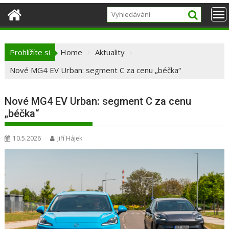
Prohlížíte si
Home
Aktuality
Nové MG4 EV Urban: segment C za cenu „béčka“
Nové MG4 EV Urban: segment C za cenu
„béčka“
10.5.2026
Jiří Hájek