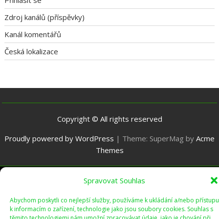
Přihlásit se
Zdroj kanálů (příspěvky)
Kanál komentářů
Česká lokalizace
Copyright © All rights reserved
Proudly powered by WordPress
|
Theme: SuperMag by
Acme
Themes
Spravovat Souhlas
Abychom poskytli co nejlepší služby, používáme k ukládání a/nebo přístupu
k informacím o zařízení, technologie jako jsou soubory cookies. Souhlas s
těmito technologiemi nám umožní zpracovávat údaje, jako je chování při