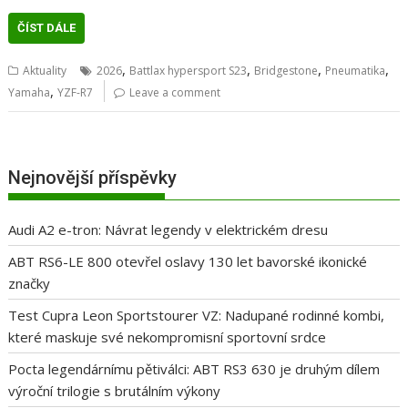
ČÍST DÁLE
,
,
,
,
Aktuality
2026
Battlax hypersport S23
Bridgestone
Pneumatika
,
Yamaha
YZF-R7
Leave a comment
Nejnovější příspěvky
Audi A2 e-tron: Návrat legendy v elektrickém dresu
ABT RS6-LE 800 otevřel oslavy 130 let bavorské ikonické
značky
Test Cupra Leon Sportstourer VZ: Nadupané rodinné kombi,
které maskuje své nekompromisní sportovní srdce
Pocta legendárnímu pětiválci: ABT RS3 630 je druhým dílem
výroční trilogie s brutálním výkony