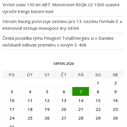
Vrchol oslav 130 let ABT: Monstrózní RSQ8-LE 1000 uzavírá
výroční trilogii tisícem koní
Citroën Racing potvrzuje sestavu pro 13. sezónu Formule E a
intenzivně testuje monopost éry GEN4
Česká posádka týmu Peugeot TotalEnergies si v Dundee
nečekaně odbude premiéru s novým E-408
SRPEN 2026
PO
ÚT
ST
ČT
PÁ
SO
NE
1
2
3
4
5
6
7
8
9
10
11
12
13
14
15
16
17
18
19
20
21
22
23
24
25
26
27
28
29
30
31