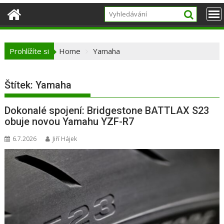
Prohlížíte si
Home
Yamaha
Štítek:
Yamaha
Dokonalé spojení: Bridgestone BATTLAX S23
obuje novou Yamahu YZF-R7
6.7.2026
Jiří Hájek