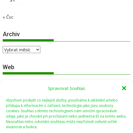
« Čvc
Archiv
Archiv
Web
Přihlásit se
Spravovat Souhlas
Zdroj kanálů (příspěvky)
Abychom poskytli co nejlepší služby, používáme k ukládání a/nebo
Kanál komentářů
přístupu k informacím o zařízení, technologie jako jsou soubory
cookies. Souhlas s těmito technologiemi nám umožní zpracovávat
Česká lokalizace
údaje, jako je chování při procházení nebo jedinečná ID na tomto webu.
Nesouhlas nebo odvolání souhlasu může nepříznivě ovlivnit určité
vlastnosti a funkce.