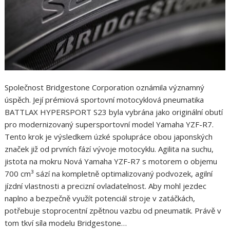
Společnost Bridgestone Corporation oznámila významný
úspěch. Její prémiová sportovní motocyklová pneumatika
BATTLAX HYPERSPORT S23 byla vybrána jako originální obutí
pro modernizovaný supersportovní model Yamaha YZF-R7.
Tento krok je výsledkem úzké spolupráce obou japonských
značek již od prvních fází vývoje motocyklu. Agilita na suchu,
jistota na mokru Nová Yamaha YZF-R7 s motorem o objemu
700 cm³ sází na kompletně optimalizovaný podvozek, agilní
jízdní vlastnosti a precizní ovladatelnost. Aby mohl jezdec
naplno a bezpečně využít potenciál stroje v zatáčkách,
potřebuje stoprocentní zpětnou vazbu od pneumatik. Právě v
tom tkví síla modelu Bridgestone…