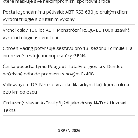
které maskuje své nekompromisní sportovní srdce
Pocta legendárnímu pětiválci: ABT RS3 630 je druhým dílem
výroční trilogie s brutálním výkony
Vrchol oslav 130 let ABT: Monstrózní RSQ8-LE 1000 uzavírá
výroční trilogii tisícem koní
Citroën Racing potvrzuje sestavu pro 13. sezónu Formule E a
intenzivně testuje monopost éry GEN4
Česká posádka týmu Peugeot TotalEnergies si v Dundee
nečekaně odbude premiéru s novým E-408
Volkswagen ID.3 Neo se vrací ke klasickým tlačítkům a cílí na
620 km dojezdu
Omlazený Nissan X-Trail přijíždí jako drsný N-Trek i luxusní
Tekna
SRPEN 2026