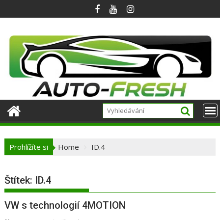
Skip
to
content
Prohlížíte si
Home
ID.4
Štítek:
ID.4
VW s technologií 4MOTION