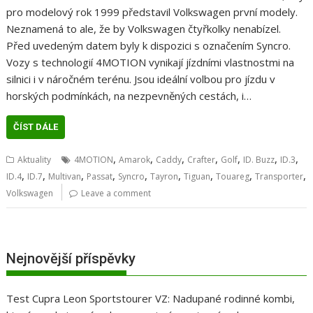
pro modelový rok 1999 představil Volkswagen první modely.
Neznamená to ale, že by Volkswagen čtyřkolky nenabízel.
Před uvedeným datem byly k dispozici s označením Syncro.
Vozy s technologií 4MOTION vynikají jízdními vlastnostmi na
silnici i v náročném terénu. Jsou ideální volbou pro jízdu v
horských podmínkách, na nezpevněných cestách, i…
ČÍST DÁLE
,
,
,
,
,
,
,
Aktuality
4MOTION
Amarok
Caddy
Crafter
Golf
ID. Buzz
ID.3
,
,
,
,
,
,
,
,
,
ID.4
ID.7
Multivan
Passat
Syncro
Tayron
Tiguan
Touareg
Transporter
Volkswagen
Leave a comment
Nejnovější příspěvky
Test Cupra Leon Sportstourer VZ: Nadupané rodinné kombi,