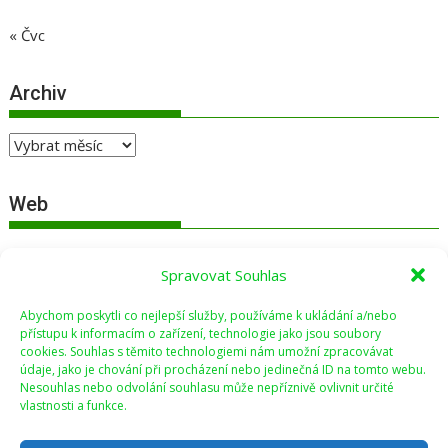
« Čvc
Archiv
Archiv
Web
Přihlásit se
Spravovat Souhlas
Zdroj kanálů (příspěvky)
Abychom poskytli co nejlepší služby, používáme k ukládání a/nebo
Kanál komentářů
přístupu k informacím o zařízení, technologie jako jsou soubory
cookies. Souhlas s těmito technologiemi nám umožní zpracovávat
Česká lokalizace
údaje, jako je chování při procházení nebo jedinečná ID na tomto webu.
Nesouhlas nebo odvolání souhlasu může nepříznivě ovlivnit určité
vlastnosti a funkce.