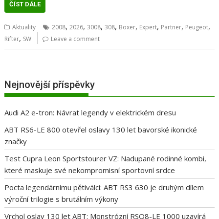
ČÍST DÁLE
,
,
,
,
,
,
,
,
Aktuality
2008
2026
3008
308
Boxer
Expert
Partner
Peugeot
,
Rifter
SW
Leave a comment
Nejnovější příspěvky
Audi A2 e-tron: Návrat legendy v elektrickém dresu
ABT RS6-LE 800 otevřel oslavy 130 let bavorské ikonické
značky
Test Cupra Leon Sportstourer VZ: Nadupané rodinné kombi,
které maskuje své nekompromisní sportovní srdce
Pocta legendárnímu pětiválci: ABT RS3 630 je druhým dílem
výroční trilogie s brutálním výkony
Vrchol oslav 130 let ABT: Monstrózní RSQ8-LE 1000 uzavírá