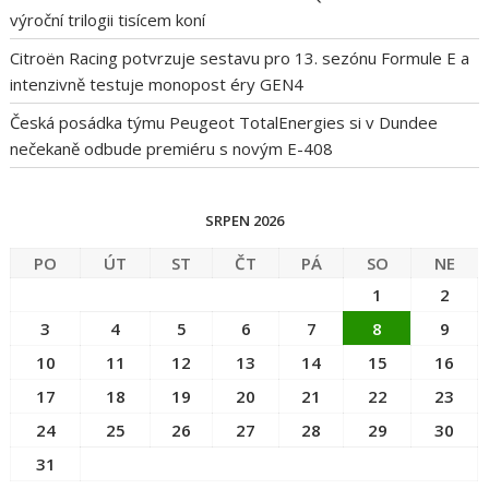
výroční trilogii tisícem koní
Citroën Racing potvrzuje sestavu pro 13. sezónu Formule E a
intenzivně testuje monopost éry GEN4
Česká posádka týmu Peugeot TotalEnergies si v Dundee
nečekaně odbude premiéru s novým E-408
SRPEN 2026
PO
ÚT
ST
ČT
PÁ
SO
NE
1
2
3
4
5
6
7
8
9
10
11
12
13
14
15
16
17
18
19
20
21
22
23
24
25
26
27
28
29
30
31