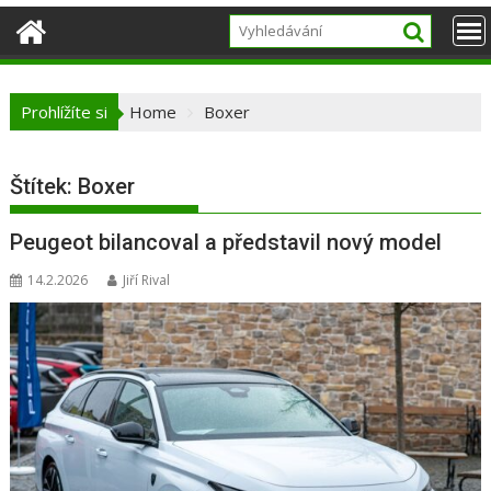
Prohlížíte si
Home
Boxer
Štítek:
Boxer
Peugeot bilancoval a představil nový model
14.2.2026
Jiří Rival