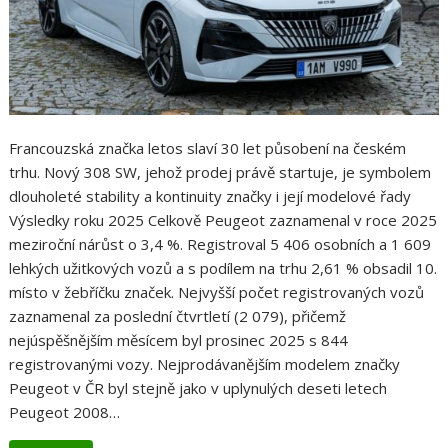
Francouzská značka letos slaví 30 let působení na českém
trhu. Nový 308 SW, jehož prodej právě startuje, je symbolem
dlouholeté stability a kontinuity značky i její modelové řady
Výsledky roku 2025 Celkově Peugeot zaznamenal v roce 2025
meziroční nárůst o 3,4 %. Registroval 5 406 osobních a 1 609
lehkých užitkových vozů a s podílem na trhu 2,61 % obsadil 10.
místo v žebříčku značek. Nejvyšší počet registrovaných vozů
zaznamenal za poslední čtvrtletí (2 079), přičemž
nejúspěšnějším měsícem byl prosinec 2025 s 844
registrovanými vozy. Nejprodávanějším modelem značky
Peugeot v ČR byl stejně jako v uplynulých deseti letech
Peugeot 2008…