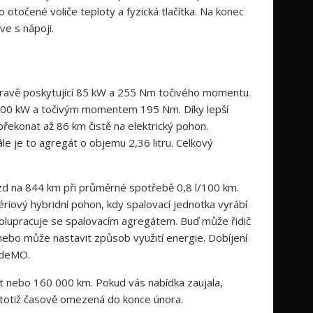
o otočené voliče teploty a fyzická tlačítka. Na konec
ve s nápoji.
ápravě poskytující 85 kW a 255 Nm točivého momentu.
100 kW a točivým momentem 195 Nm. Díky lepší
ekonat až 86 km čistě na elektrický pohon.
le je to agregát o objemu 2,36 litru. Celkový
ojezd na 844 km při průměrné spotřebě 0,8 l/100 km.
iový hybridní pohon, kdy spalovací jednotka vyrábí
spolupracuje se spalovacím agregátem. Buď může řidič
ebo může nastavit způsob využití energie. Dobíjení
AdeMO.
et nebo 160 000 km. Pokud vás nabídka zaujala,
e totiž časově omezená do konce února.