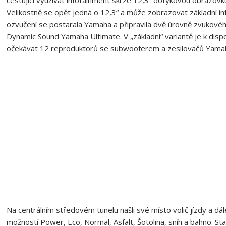
Velikostně se opět jedná o 12,3“ a může zobrazovat základní inf
ozvučení se postarala Yamaha a připravila dvě úrovně zvuko
Dynamic Sound Yamaha Ultimate. V „základní“ variantě je k disp
očekávat 12 reproduktorů se subwooferem a zesilovačů Yama
Na centrálním středovém tunelu našli své místo volič jízdy a dále
možností Power, Eco, Normal, Asfalt, Šotolina, sníh a bahno. S