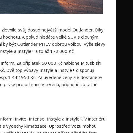
é zlevnilo svůj dosud největší model Outlander. Díky
ou hodnotu. A pokud hledáte velké SUV s dlouhým
ohl by být Outlander PHEV dobrou volbou. Výše slevy
nstyle a Instyle+ a to až 172 000 Kč.
Inform. Za příplatek 50 000 Kč nabídne Mitusbishi
Kč. Dvě top výbavy Instyle a Instyle+ disponují
 resp. 1 442 950 Kč. Za uvedené ceny ale dostanete
ebo prvky pro ochranu v terénu, případně za tažné
form, Invite, Intense, Instyle a Instyle+. V interiéru
inka s výdechy klimatizace. Uprostřed vozu mohou
u. Další obrazovku naleznete přímo před řidičem.