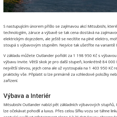
S nastupujícím únorem přišlo se zajímavou akcí Mitsubishi, kter
technologiím, záruce a výbavě se tak cena dostává na zajímav
elektrickým dojezdem, ale ještě se necítíte na plné elektro, m
stoupá s výbavovým stupněm. Nejvíce tak ušetříte na variantě I
V základu můžete Outlander pořídit za 1 198 950 Kč s výbavou 
výbavu Invite. Větší skok je pro další stupeň, konkrétně 84 000 
největší slevou, jejich cena ale už vystoupala na 1 403 950 Kč
prakticky vše. Připlatit si lze primárně za vzhledové položky n
zařízení.
Výbava a Interiér
Mitsubishi Outlander nabízí pět základních výbavových stupňů, In
lze očekávat pohodlí a luxus. Přes celou šířku vozu se táhne l
cestující využívat infotainment skrze 12,3“ dotykovou obrazovk