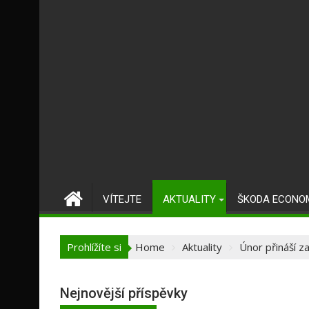
VÍTEJTE
AKTUALITY
ŠKODA ECONO
Prohlížíte si
Home
Aktuality
Únor přináší z
Nejnovější příspěvky