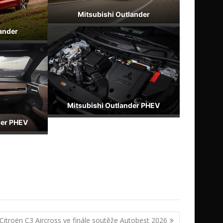
Mitsubishi Outlander
ander
Mitsubishi Outlander PHEV
der PHEV
Citroën C3 Aircross ve finále soutěže Autobest 2026