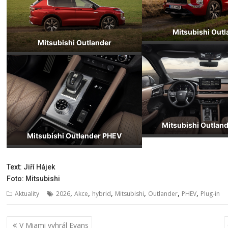
Mitsubishi Outl
Mitsubishi Outlander
Mitsubishi Outlan
Mitsubishi Outlander PHEV
Text: Jiří Hájek
Foto: Mitsubishi
,
,
,
,
,
,
Aktuality
2026
Akce
hybrid
Mitsubishi
Outlander
PHEV
Plug-in
Navigace
V Miami vyhrál Evans