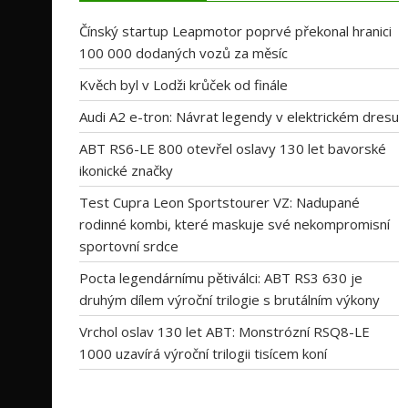
Čínský startup Leapmotor poprvé překonal hranici
100 000 dodaných vozů za měsíc
Kvěch byl v Lodži krůček od finále
Audi A2 e-tron: Návrat legendy v elektrickém dresu
ABT RS6-LE 800 otevřel oslavy 130 let bavorské
ikonické značky
Test Cupra Leon Sportstourer VZ: Nadupané
rodinné kombi, které maskuje své nekompromisní
sportovní srdce
Pocta legendárnímu pětiválci: ABT RS3 630 je
druhým dílem výroční trilogie s brutálním výkony
Vrchol oslav 130 let ABT: Monstrózní RSQ8-LE
1000 uzavírá výroční trilogii tisícem koní