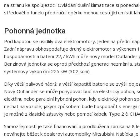
na stranu ke spolujezdci. Ovládání duální klimatizace si ponechal
středového tunelu před ruční opěrku mohou cestující umístit lah
Pohonná jednotka
Pod kapotou se usídlily dva elektromotory. Jeden na přední n
Zadní nápravu obhospodařuje druhý elektromotor s výkonem 
hospodárnosti a baterii 22,7 kWh může nový model Outlander př
Benzínová jednotka se oproti předchozí generaci nezměnila, stá
systémový výkon činí 225 kW (302 koní).
Díky větší palivové nádrži a větší kapacitě baterie se zvýšil d
Nový Outlander se může pohybovat buď na elektrický pohon, sér
elektřinu nebo paralelní hybridní pohon, kdy elektrický pohon 
nechat na vozidle, jakým způsobem bude hospodařit s energií n
je možné z klasické zásuvky nebo pomocí kabelu Type 2 či CH
Samozřejmostí je také financování a prodloužená záruka na 8 l
neváhejte běžet k dealerovi automobilky Mitsubishi. Nabídka j