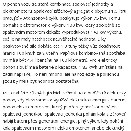
O pohon vozu se stará kombinace spalovací jednotky a
elektromotoru. Spalovací zážehový agregát o objemu 1,5 litru
pracující v Atkinsonově cyklu poskytuje výkon 75 kW. Tomu
pomáhá elektromotor o výkonu 100 kW, který společně se
spalovacím motorem dokáže vyprodukovat 143 kW výkonu,
což je na malý hatchback neuvěřitelná hodnota. Díky
poskytované síle dokáže cca 1,3 tuny těžký vůz dosáhnout
hranici 100 km/h za 8 vteřin. Papírová kombinovaná spotřeba
by měla být 4,4 l benzínu na 100 kilometrů. Pro elektrický
pohon slouží malá baterie s kapacitou 1,83 kWh umístěná na
zadní nápravě. To není mnoho, ale na rozjezdy a poklidnou
jízdu by měla být hodnota dostatečná.
MG3 nabízí 5 různých jízdních režimů. A to buď čistě elektrický
pohon, kdy elektromotor využívá elektrickou energii z baterie,
pohon elektromotorem, který je přes generátor napájen
spalovací jednotkou, spalovací jednotka pohání kola a zároveň
nabíjí baterii přes generátor energie, plný výkon, kdy pohání
kola spalovacím motorem i elektromotorem anebo elektrický