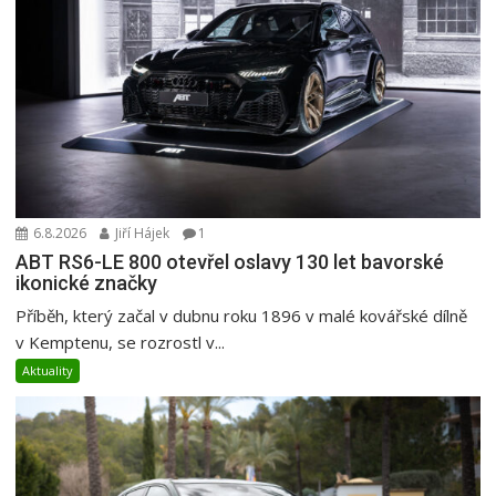
6.8.2026
Jiří Hájek
1
ABT RS6-LE 800 otevřel oslavy 130 let bavorské
ikonické značky
Příběh, který začal v dubnu roku 1896 v malé kovářské dílně
v Kemptenu, se rozrostl v...
Aktuality