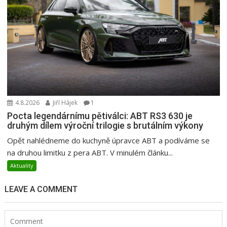
4.8.2026
Jiří Hájek
1
Pocta legendárnímu pětiválci: ABT RS3 630 je
druhým dílem výroční trilogie s brutálním výkony
Opět nahlédneme do kuchyně úpravce ABT a podíváme se
na druhou limitku z pera ABT. V minulém článku...
Aktuality
LEAVE A COMMENT