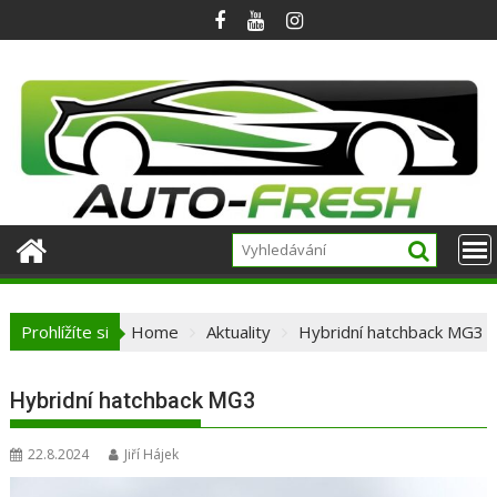
Skip
to
content
Prohlížíte si
Home
Aktuality
Hybridní hatchback MG3
Hybridní hatchback MG3
22.8.2024
Jiří Hájek