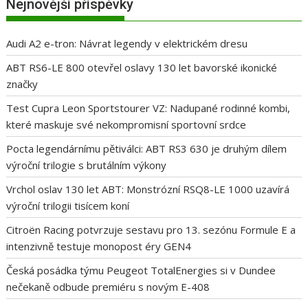
Nejnovější příspěvky
Audi A2 e-tron: Návrat legendy v elektrickém dresu
ABT RS6-LE 800 otevřel oslavy 130 let bavorské ikonické
značky
Test Cupra Leon Sportstourer VZ: Nadupané rodinné kombi,
které maskuje své nekompromisní sportovní srdce
Pocta legendárnímu pětiválci: ABT RS3 630 je druhým dílem
výroční trilogie s brutálním výkony
Vrchol oslav 130 let ABT: Monstrózní RSQ8-LE 1000 uzavírá
výroční trilogii tisícem koní
Citroën Racing potvrzuje sestavu pro 13. sezónu Formule E a
intenzivně testuje monopost éry GEN4
Česká posádka týmu Peugeot TotalEnergies si v Dundee
nečekaně odbude premiéru s novým E-408